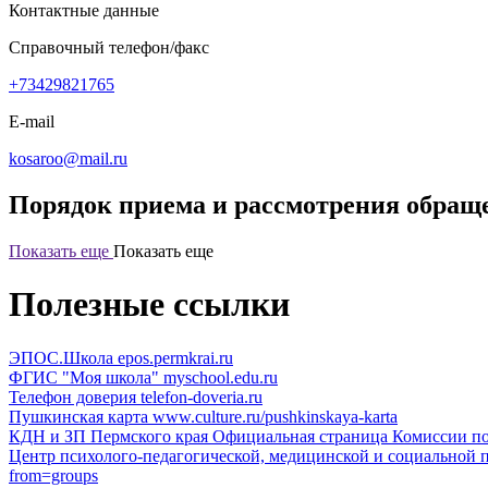
Контактные данные
Справочный телефон/факс
+73429821765
E-mail
kosaroo@mail.ru
Порядок приема и рассмотрения обращ
Показать еще
Показать еще
Полезные ссылки
ЭПОС.Школа
epos.permkrai.ru
ФГИС "Моя школа"
myschool.edu.ru
Телефон доверия
telefon-doveria.ru
Пушкинская карта
www.culture.ru/pushkinskaya-karta
КДН и ЗП Пермского края
Официальная страница Комиссии по
Центр психолого-педагогической, медицинской и социальной
from=groups