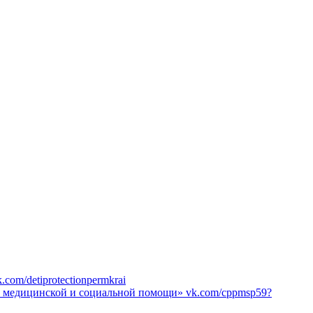
k.com/detiprotectionpermkrai
й, медицинской и социальной помощи»
vk.com/cppmsp59?