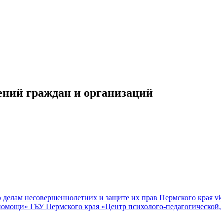
ений граждан и организаций
 делам несовершеннолетних и защите их прав Пермского края
v
 помощи»
ГБУ Пермского края «Центр психолого-педагогическо